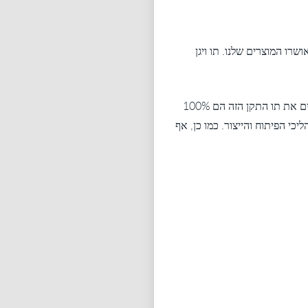
שרו המוצרים שלנו. תו ויגן
תו התקן הטבעוני מציע שקיפות למגדלים טבעונים. אתם יכולים להיות סמוכים ובטוחים שכל המוצרים הנושאים את תו התקן הזה הם 100%
כי הפיתוח והייצור. כמו כן, אף