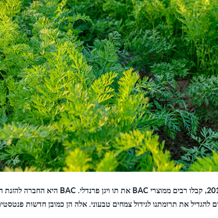
אנו גאים מאוד! בתחילת ינואר 2019, קבלו רבים ממוצרי 
ם להגדיל את תרומתנו לגידול צמחים טבעוני. אלה הן כמובן חדשות פנטסטיו