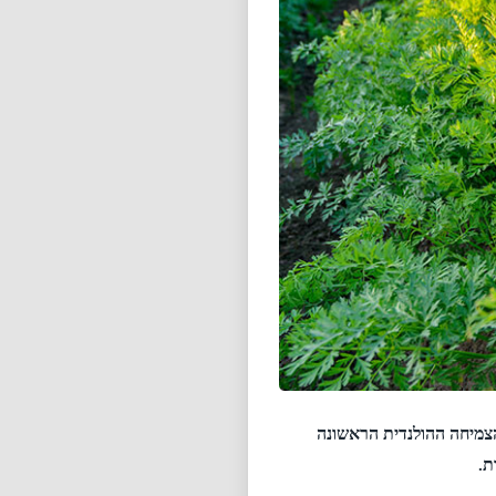
BAC את תו ויגן פרנדלי. BAC היא החברה להזנת הצמיחה ההולנדית הראשונה
ת.