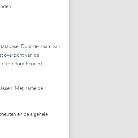
rboden.
n database. Door de naam van
et overzicht van de
streerd
door Ecocert
:
ewassen. Met name de
cheuten en de algehele