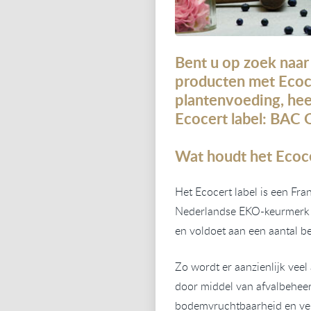
Bent u op zoek naa
producten met Ecoce
plantenvoeding,
hee
Ecocert
label: BAC 
Wat
houdt
het Ecoce
Het Ecocert label is een Fra
Nederlandse EKO
-keurmerk
en voldoet aan een aantal bel
Zo wordt er
aanzienlijk veel
door middel van afvalbeheer
bodemvruchtbaarheid en ver