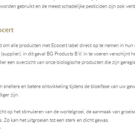
orden gebruikt en de meest schadelijke pesticiden zijn ook ve
ocert
eld om alle producten met Ecocert label direct op te nemen in hu
(supplier), in dit geval BG Products B.V, in te voeren verschijnt h
Hier een overzicht van
onze biologische
producten die zijn geregi
en snellere en betere ontwikkeling tijdens de bloeifase van uw g
ger zijn.
icht op het stimuleren van de wortelgroei, de aanmaak van groeis
Zo kan het uitgroeien tot een sterk en dicht gewas.
r