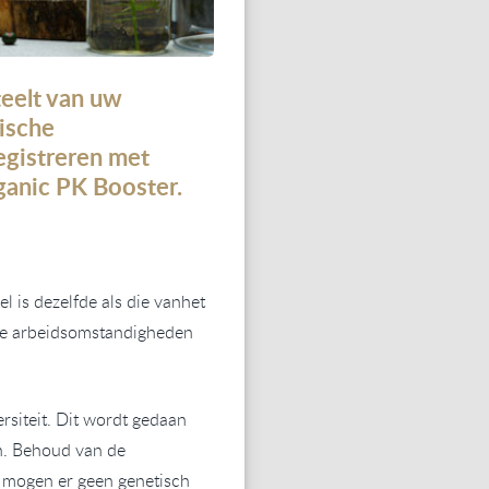
teelt
van uw
ische
egistreren
met
anic PK Booster.
el is de
zelfde als
die van
het
de arbeidsomstandigheden
siteit. Dit wordt gedaan
ën. Behoud van de
 mogen er geen genetisch