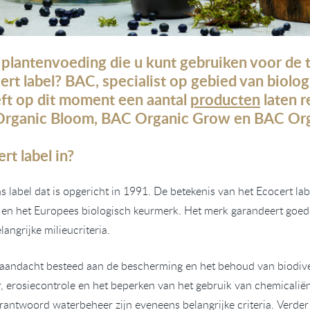
r
plantenvoeding
die u kunt gebruiken voor
de
rt label
? BAC
,
specialist op gebied van
biolog
ft op dit moment een aantal
producten
laten r
Organic Bloom, BAC Organic Grow en BAC Org
rt label
in?
ns
label
dat is opgericht in 1991.
De bete
kenis van het Ecocert lab
 en het
Europees biologisch
keurmerk.
Het merk garandeert goe
angrijke milieucriteria.
aandacht besteed aan de bescherming en het behoud van biodiver
, erosiecontrole en het beperken van het gebruik van chemicali
antwoord waterbeheer zijn eveneens belangrijke criteria.
Verder