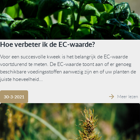
Hoe verbeter ik de EC-waarde?
Voor een succesvolle kweek is het belangrijk de EC-waarde
voortdurend te meten. De EC-waarde toont aan of er genoeg
beschikbare voedingsstoffen aanwezig zijn en of uw planten de
juiste hoeveelheid...
Meer lezen
30-3-2021