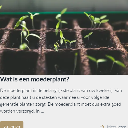
Wat is een moederplant?
De moederplant is de belangrijkste plant van uw kwekerij. Van
deze plant haalt u de stekken waarmee u voor volgende
generatie planten zorgt. De moederplant moet dus extra goed
worden verzorgd. In ...
Meer lezen
7-8-2020