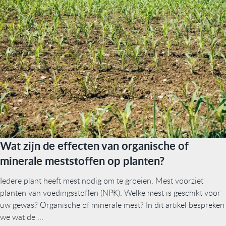
Wat zijn de effecten van organische of
minerale meststoffen op planten?
Iedere plant heeft mest nodig om te groeien. Mest voorziet
planten van voedingsstoffen (NPK). Welke mest is geschikt voor
uw gewas? Organische of minerale mest? In dit artikel bespreken
we wat de ...