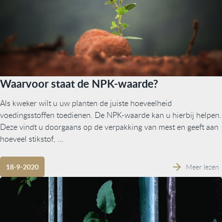
Waarvoor staat de NPK-waarde?
Als kweker wilt u uw planten de juiste hoeveelheid
voedingsstoffen toedienen. De NPK-waarde kan u hierbij helpen.
Deze vindt u doorgaans op de verpakking van mest en geeft aan
hoeveel stikstof, ...
Meer lezen
18-9-2020