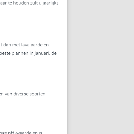
r te houden zult u jaarlijks
it dan met lava aarde en
este plannen in januari, de
en van diverse soorten
hoge pH-waarde en is