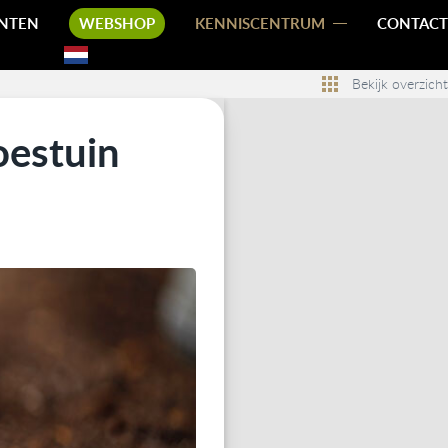
NTEN
WEBSHOP
KENNISCENTRUM
CONTACT
Bekijk overzicht
oestuin