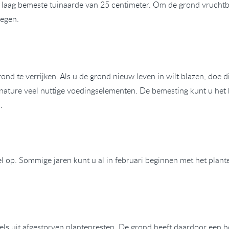
laag bemeste tuinaarde van 25 centimeter. Om de grond vruchtbaa
egen.
ond te verrijken. Als u de grond nieuw leven in wilt blazen, doe d
nature veel nuttige voedingselementen. De bemesting kunt u het b
n.
l op. Sommige jaren kunt u al in februari beginnen met het plant
ls uit afgestorven plantenresten. De grond heeft daardoor een 