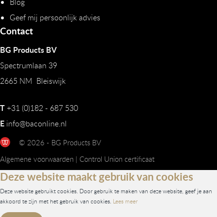
Blog
Geef mij persoonlijk advies
Contact
BG Products BV
Spectrumlaan 39
2665 NM Bleiswijk
T
+31 (0)182 - 687 530
E
info@baconline.nl
© 2026 - BG Products BV
Algemene voorwaarden
|
Control Union certificaat
Deze website maakt gebruik van cookies
Deze website gebruikt cookies. Door gebruik te maken van deze website, geef je aan
akkoord te zijn met het gebruik van cookies.
Lees meer