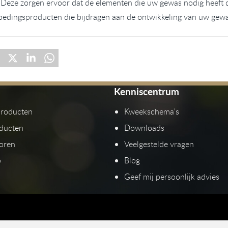
 Deze zorgen ervoor dat de elementen die uw gewas nodig heeft di
oedingsproducten die bijdragen aan de ontwikkeling van uw gew
Kenniscentrum
producten
Kweekschema's
ducten
Downloads
toren
Veelgestelde vragen
p
Blog
Geef mij persoonlijk advies