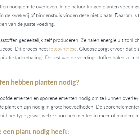
fen nodig om te overleven. In de natuur krijgen planten voedings
in de kwekerij of binnenshuis vinden deze niet plaats. Daarom is
zien van de juiste voeding.
toffen gedeeltelijk zelf produceren. Ze halen energie uit zonlic
ucose. Dit proces heet
fotosynthese
. Glucose zorgt ervoor dat p
spiratie (ademhaling). De rest van de voedingsstoffen halen ze met
fen hebben planten nodig?
hoofdelementen en sporenelementen nodig om te kunnen overle
 de plant en zijn nodig in grote hoeveelheden. De sporenelemente
chilt per type gewas welke sporenelementen in meer of mindere ma
een plant nodig heeft: