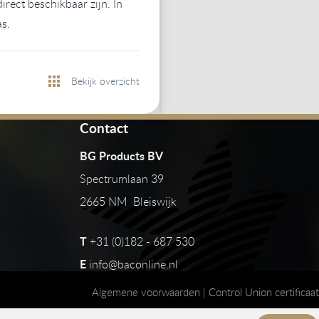
rect beschikbaar zijn. In
as.
Bekijk overzicht
Contact
BG Products BV
Spectrumlaan 39
2665 NM Bleiswijk
T
+31 (0)182 - 687 530
E
info@baconline.nl
Algemene voorwaarden
|
Control Union certificaat