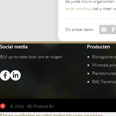
de juiste micro-organismen.
onze webshop
ziet u meer v
Dit artikel delen:
Social media
Producten
Blijf up-to-date door ons te volgen!
Biologische 
Minerale pro
Plantstimula
BAC Fansho
© 2026 - BG Products BV
Deze website maakt gebruik van cookies