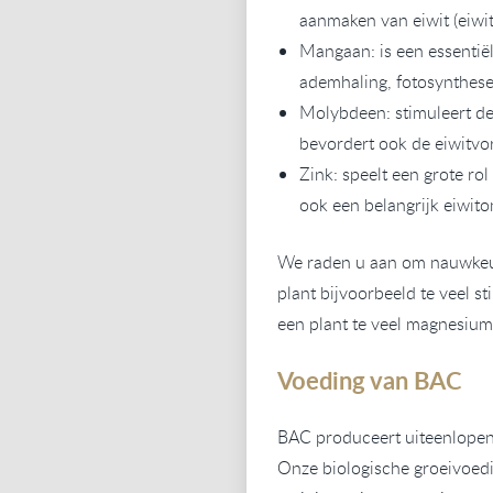
aanmaken van eiwit (eiwi
Mangaan: is een essentiël
ademhaling, fotosynthese
Molybdeen: stimuleert de 
bevordert ook de eiwitvor
Zink: speelt een grote ro
ook een belangrijk eiwito
We raden u aan om nauwkeur
plant bijvoorbeeld te veel st
een plant te veel magnesium
Voeding van BAC
BAC produceert uiteenlopen
Onze biologische groeivoedi