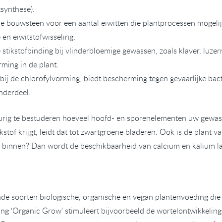
tsynthese).
e bouwsteen voor een aantal eiwitten die plantprocessen mogelij
 en eiwitstofwisseling.
stikstofbinding bij vlinderbloemige gewassen, zoals klaver, luze
ming in de plant.
l bij de chlorofylvorming, biedt bescherming tegen gevaarlijke bac
nderdeel.
ig te bestuderen hoeveel hoofd- en sporenelementen uw gewas e
ikstof krijgt, leidt dat tot zwartgroene bladeren. Ook is de plant v
 binnen? Dan wordt de beschikbaarheid van calcium en kalium la
de soorten biologische, organische en vegan plantenvoeding die
ng ‘Organic Grow’ stimuleert bijvoorbeeld de wortelontwikkeling