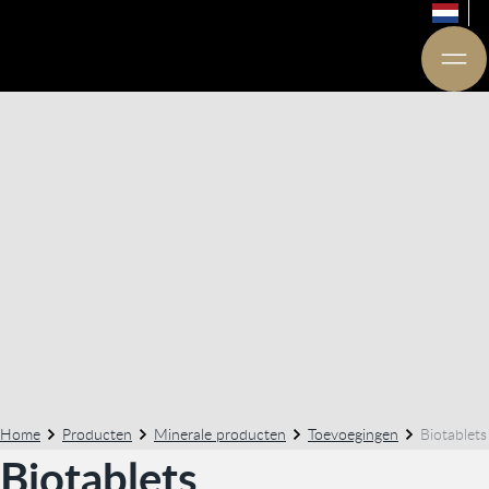
Home
Producten
Minerale producten
Toevoegingen
Biotablets
Biotablets