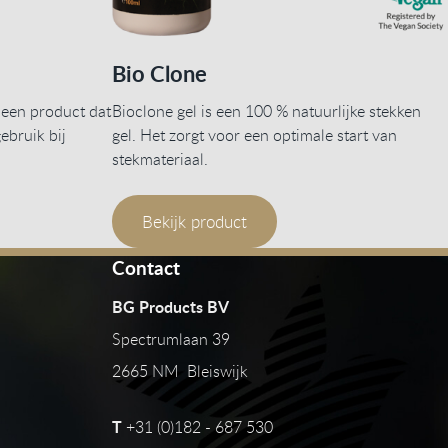
Bio Clone
 een product dat
Bioclone gel is een 100 % natuurlijke stekken
ebruik bij
gel. Het zorgt voor een optimale start van
stekmateriaal.
Bekijk product
Contact
BG Products BV
Spectrumlaan 39
2665 NM Bleiswijk
T
+31 (0)182 - 687 530