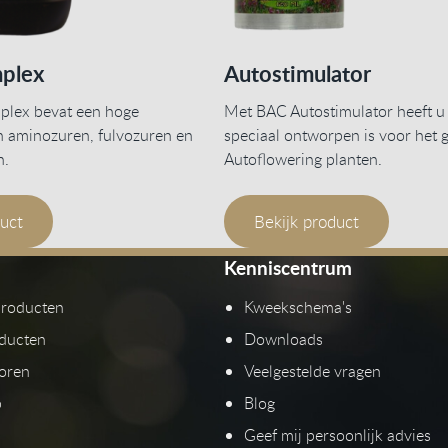
plex
Autostimulator
lex bevat een hoge
Met BAC Autostimulator heeft u
n aminozuren, fulvozuren en
speciaal ontworpen is voor het g
n.
Autoflowering planten.
duct
Bekijk product
Kenniscentrum
producten
Kweekschema's
ducten
Downloads
toren
Veelgestelde vragen
p
Blog
Geef mij persoonlijk advies