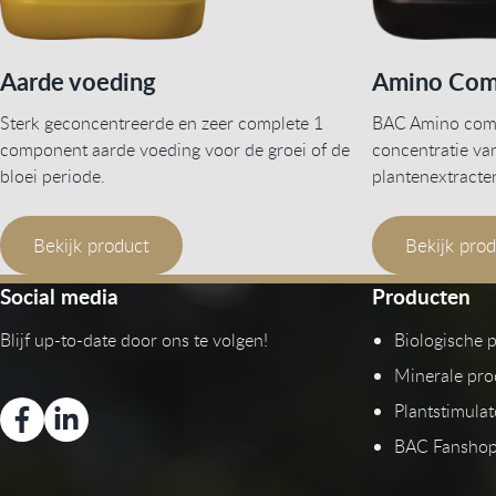
Aarde voeding
Amino Com
Sterk geconcentreerde en zeer complete 1
BAC Amino comp
component aarde voeding voor de groei of de
concentratie va
bloei periode.
plantenextracte
Bekijk product
Bekijk pro
Social media
Producten
Blijf up-to-date door ons te volgen!
Biologische 
Minerale pro
Plantstimula
BAC Fansho