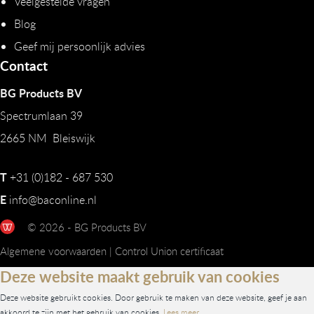
Veelgestelde vragen
Blog
Geef mij persoonlijk advies
Contact
BG Products BV
Spectrumlaan 39
2665 NM Bleiswijk
T
+31 (0)182 - 687 530
E
info@baconline.nl
© 2026 - BG Products BV
Algemene voorwaarden
|
Control Union certificaat
Deze website maakt gebruik van cookies
Deze website gebruikt cookies. Door gebruik te maken van deze website, geef je aan
akkoord te zijn met het gebruik van cookies.
Lees meer