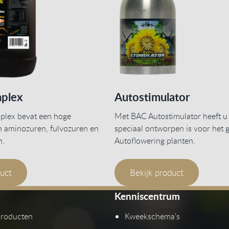
plex
Autostimulator
lex bevat een hoge
Met BAC Autostimulator heeft u
n aminozuren, fulvozuren en
speciaal ontworpen is voor het g
n.
Autoflowering planten.
duct
Bekijk product
Kenniscentrum
producten
Kweekschema's