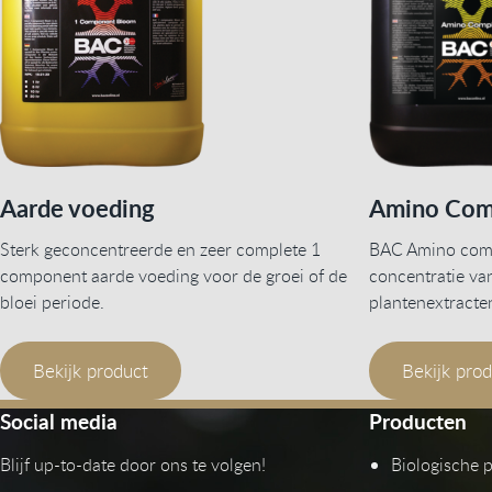
Aarde voeding
Amino Com
Sterk geconcentreerde en zeer complete 1
BAC Amino comp
component aarde voeding voor de groei of de
concentratie va
bloei periode.
plantenextracte
Bekijk product
Bekijk pro
Social media
Producten
Blijf up-to-date door ons te volgen!
Biologische 