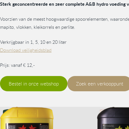
Sterk geconcentreerde en zeer complete A&B hydro voeding 
Voorzien van de meest hoogwaardige spoorelementen, waaronder h
mapito, vlokken, kleikorrels en perlite.
Verkrijgbaar in 1, 5, 10 en 20 liter
Download veiligheidsblad
Prijs: vanaf € 12,-
Bestel in onze webshop
Zoek een verkooppunt