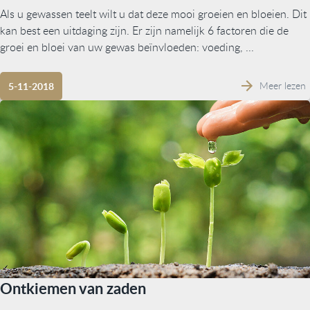
Als u gewassen teelt wilt u dat deze mooi groeien en bloeien. Dit
kan best een uitdaging zijn. Er zijn namelijk 6 factoren die de
groei en bloei van uw gewas beïnvloeden: voeding, ...
Meer lezen
5-11-2018
Ontkiemen van zaden