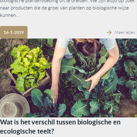
biologische plantenvoeding uit te breiden. We zijn altijd op zoek
naar producten die de groei van planten op biologische wijze
kunnen...
Meer lezen
16-1-2019
Wat is het verschil tussen biologische en
ecologische teelt?