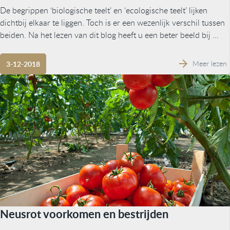
De begrippen ‘biologische teelt’ en ‘ecologische teelt’ lijken
dichtbij elkaar te liggen. Toch is er een wezenlijk verschil tussen
beiden. Na het lezen van dit blog heeft u een beter beeld bij ...
Meer lezen
3-12-2018
Neusrot voorkomen en bestrijden