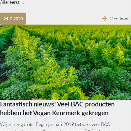
Allereerst ...
Meer lezen
24-7-2020
Fantastisch nieuws! Veel BAC producten
hebben het Vegan Keurmerk gekregen
Wij zijn erg trots! Begin januari 2019 hebben veel BAC