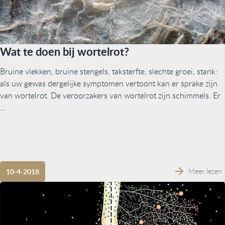
Wat te doen bij wortelrot?
Bruine vlekken, bruine stengels, taksterfte, slechte groei, stank:
als uw gewas dergelijke symptomen vertoont kan er sprake zijn
van wortelrot. De veroorzakers van wortelrot zijn schimmels. Er
...
Meer lezen
10-4-2018