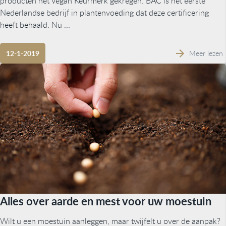
producten het Vegan Keurmerk gekregen. BAC is het eerste
Nederlandse bedrijf in plantenvoeding dat deze certificering
heeft behaald. Nu ...
Meer lezen
12-1-2019
Alles over aarde en mest voor uw moestuin
Wilt u een moestuin aanleggen, maar twijfelt u over de aanpak?