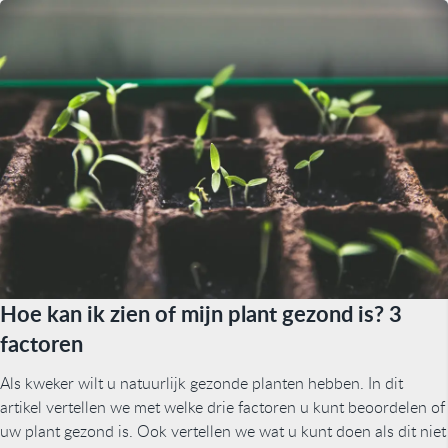
Hoe kan ik zien of mijn plant gezond is? 3
factoren
Als kweker wilt u natuurlijk gezonde planten hebben. In dit
artikel vertellen we met welke drie factoren u kunt beoordelen of
uw plant gezond is. Ook vertellen we wat u kunt doen als dit niet