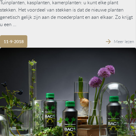
Tuinplanten, kasplanten, kamerplanten: u kunt elke plant
stekken. Het voordeel van stekken is dat de nieuwe planten
genetisch gelijk zijn aan de moederplant en aan elkaar. Zo krijgt
u een ...
Meer lezen
11-9-2018