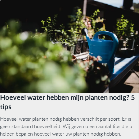
Hoeveel water hebben mijn planten nodig? 5
tips
Hoeveel water planten nodig hebben verschilt per soort. Er is
geen standaard hoeveelheid. Wij geven u een aantal tips die u
helpen bepalen hoeveel water uw planten nodig hebben.